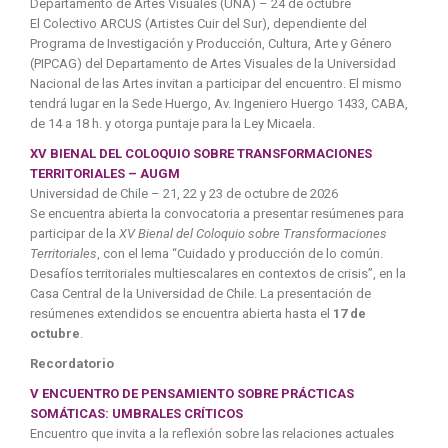
Departamento de Artes Visuales (UNA) – 24 de octubre
El Colectivo ARCUS (Artistes Cuir del Sur), dependiente del
Programa de Investigación y Producción, Cultura, Arte y Género
(PIPCAG) del Departamento de Artes Visuales de la Universidad
Nacional de las Artes invitan a participar del encuentro. El mismo
tendrá lugar en la Sede Huergo, Av. Ingeniero Huergo 1433, CABA,
de 14 a 18 h. y otorga puntaje para la Ley Micaela.
XV BIENAL DEL COLOQUIO SOBRE TRANSFORMACIONES
TERRITORIALES – AUGM
Universidad de Chile – 21, 22 y 23 de octubre de 2026
Se encuentra abierta la convocatoria a presentar resúmenes para
participar de la
XV Bienal del Coloquio sobre Transformaciones
Territoriales
, con el lema “Cuidado y producción de lo común.
Desafíos territoriales multiescalares en contextos de crisis”, en la
Casa Central de la Universidad de Chile. La presentación de
resúmenes extendidos se encuentra abierta hasta el
17 de
octubre
.
Recordatorio
V ENCUENTRO DE PENSAMIENTO SOBRE PRÁCTICAS
SOMÁTICAS: UMBRALES CRÍTICOS
Encuentro que invita a la reflexión sobre las relaciones actuales