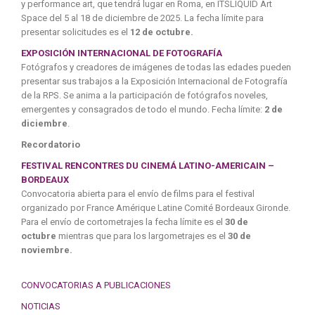
y performance art, que tendrá lugar en
Roma
, en
ITSLIQUID Art
Space del 5 al 18 de diciembre de 2025. La fecha límite para
presentar solicitudes es el
12 de octubre.
EXPOSICIÓN INTERNACIONAL DE FOTOGRAFÍA
Fotógrafos y creadores de imágenes de todas las edades pueden
presentar sus trabajos a la Exposición Internacional de Fotografía
de la RPS. Se anima a la participación de fotógrafos noveles,
emergentes y consagrados de todo el mundo. Fecha límite:
2 de
diciembre
.
Recordatorio
FESTIVAL RENCONTRES DU CINEMÁ LATINO-AMERICAIN –
BORDEAUX
Convocatoria abierta para el envío de films para el festival
organizado por France Amérique Latine Comité Bordeaux Gironde.
Para el envío de cortometrajes la fecha límite es el
30 de
octubre
mientras que para los largometrajes es el
30 de
noviembre
.
CONVOCATORIAS A PUBLICACIONES
NOTICIAS