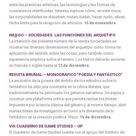
entre las prácticas artísticas, las tecnologías y las formas de
coexistencia distribuidas. Interesa explorar cómo, en este cruce,
las corporalidades se disuelven, mutan, bailan, hacen ruido, vibran.
fecha límite para la recepción de artículos:
15 de noviembre
.
IM@GO – SOCIEDADES: LAS FUNCIONES DEL ARQUETIPO
La intención del presente número de la revista Sociedades es
mostrar las diversas dimensiones del arquetipo como forma de
aplicación del sentido sobre las cosas, pero también como
experiencia empírica sobre el terreno. Los textos deberán enviarse
en francés o inglés hasta el
12 de diciembre
.
REVISTA BRUMAL – MONOGRÁFICO “POESÍA Y FANTÁSTICO”
La exclusión de la poesía del ámbito de los estudios sobre lo
fantástico ha sido una constante en la crítica literaria, que
tradicionalmente ha priorizado los géneros narrativos. Se aspira a
construir una plataforma crítica que permita revisar los límites
impuestos por la teoría clásica del género y, al mismo tiempo, abrir
nuevas líneas de investigación en torno a la dimensión de lo
fantástico en la creación poética. Plazo:
15 de diciembre.
VIII CUADERNO DE GAME STUDIES – UP
El Cuaderno de Game Studies cuenta con el apoyo del Instituto de