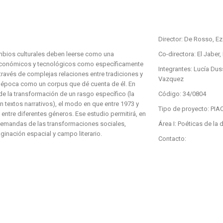
Director: De Rosso, Ez
ambios culturales deben leerse como una
Co-directora: El Jaber,
 económicos y tecnológicos como específicamente
Integrantes: Lucía Du
través de complejas relaciones entre tradiciones y
Vazquez
e época como un corpus que dé cuenta de él. En
 de la transformación de un rasgo específico (la
Código: 34/0804
 textos narrativos), el modo en que entre 1973 y
Tipo de proyecto: PIA
 entre diferentes géneros. Ese estudio permitirá, en
as demandas de las transformaciones sociales,
Área I: Poéticas de la d
ginación espacial y campo literario.
Contacto: