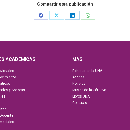
Compartir esta publicación
ES ACADÉMICAS
MÁS
ovisuales
Estudiar en la UNA
Movimiento
Agenda
áticas
Noticias
cales y Sonoras
Museo de la Cárcova
ales
Libros UNA
Contacto
Artes
 Docente
imediales