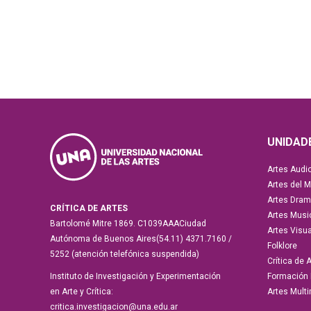
UNIDAD
Artes Audi
Artes del 
Artes Dram
CRÍTICA DE ARTES
Artes Musi
Bartolomé Mitre 1869. C1039AAACiudad
Artes Visu
Autónoma de Buenos Aires(54.11) 4371.7160 /
Folklore
5252 (atención telefónica suspendida)
Crítica de 
Instituto de Investigación y Experimentación
Formación
en Arte y Crítica:
Artes Mult
critica.investigacion@una.edu.ar