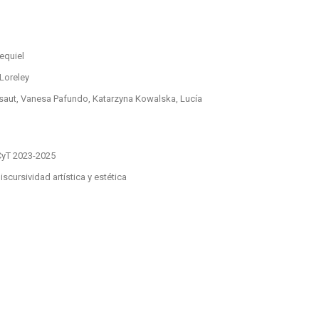
equiel
 Loreley
ssaut, Vanesa Pafundo, Katarzyna Kowalska, Lucía
CyT 2023-2025
iscursividad artística y estética