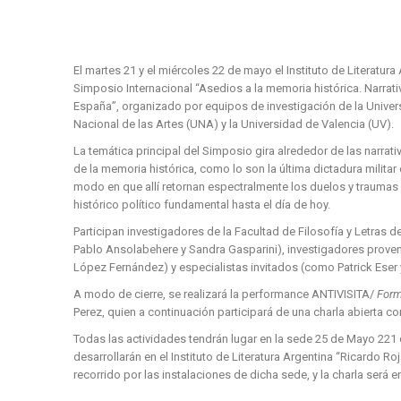
El martes 21 y el miércoles 22 de mayo el Instituto de Literatura
Simposio Internacional “Asedios a la memoria histórica. Narra
España”, organizado por equipos de investigación de la Univer
Nacional de las Artes (UNA) y la Universidad de Valencia (UV).
La temática principal del Simposio gira alrededor de las narr
de la memoria histórica, como lo son la última dictadura militar 
modo en que allí retornan espectralmente los duelos y traumas 
histórico político fundamental hasta el día de hoy.
Participan investigadores de la Facultad de Filosofía y Letras d
Pablo Ansolabehere y Sandra Gasparini), investigadores proven
López Fernández) y especialistas invitados (como Patrick Eser y
A modo de cierre, se realizará la performance ANTIVISITA/
Form
Perez, quien a continuación participará de una charla abierta co
Todas las actividades tendrán lugar en la sede 25 de Mayo 221 
desarrollarán en el Instituto de Literatura Argentina “Ricardo Roj
recorrido por las instalaciones de dicha sede, y la charla será e