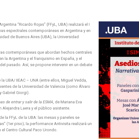
 Argentina “Ricardo Rojas” (FFyL, UBA) realizará el I
tivas espectrales contemporáneas en Argentina y en
sidad de Buenos Aires (UBA), la Universidad
ativas contemporáneas que abordan hechos centrales
en la Argentina y el franquismo en España, y el
del pasado. Así, se propone intervenir en un debate
e la UBA/ IIEAC – UNA (entre ellos, Miguel Vedda,
ientes de la Universidad de Valencia (como Álvaro
 Gabriel Giorgi).
as de entrar y salir de la ESMA
, de Mariana Eva
n Alejandra Laera y el público asistente.
de la FFyL de la UBA: las mesas y paneles se
as” (1er piso); la performance Antivisita realizará un
n el Centro Cultural Paco Urondo.