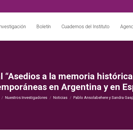
nvestigación
Boletín
Cuadernos del Instituto
Agend
l “Asedios a la memoria histórica
emporáneas en Argentina y en Es
You are here:
Nuestros Investigadores
Noticias
Pablo Ansolabehere y Sandra Gasp