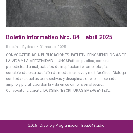
Boletín Informativo Nro. 84 – abril 2025
Boletín
By
iieac
31 marzo, 2025
CONVOCATORIAS A PUBLICACIONES PATHEIN. FENOMENOLOGÍAS DE
LA VIDA Y LA AFECTIVIDAD – UNGSPathein publica, con una
periodicidad anual, trabajos de inspiración fenomenológica,
concibiendo esta tradición de modo inclusivo y multifacético. Dialoga
con todas aquellas perspectivas y disciplinas que, en un sentido
amplio y plural, abordan la vida en su dimensión afectiva.
Convocatoria abierta. DOSSIER “ESCRITURAS EMERGENTES,…
2026 - Diseño y Programación:
Beat64Studio