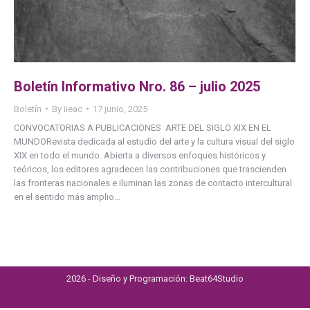
Boletín Informativo Nro. 86 – julio 2025
Boletín
By
iieac
17 junio, 2025
CONVOCATORIAS A PUBLICACIONES ARTE DEL SIGLO XIX EN EL
MUNDORevista dedicada al estudio del arte y la cultura visual del siglo
XIX en todo el mundo. Abierta a diversos enfoques históricos y
teóricos, los editores agradecen las contribuciones que trascienden
las fronteras nacionales e iluminan las zonas de contacto intercultural
en el sentido más amplio…
2026 - Diseño y Programación:
Beat64Studio