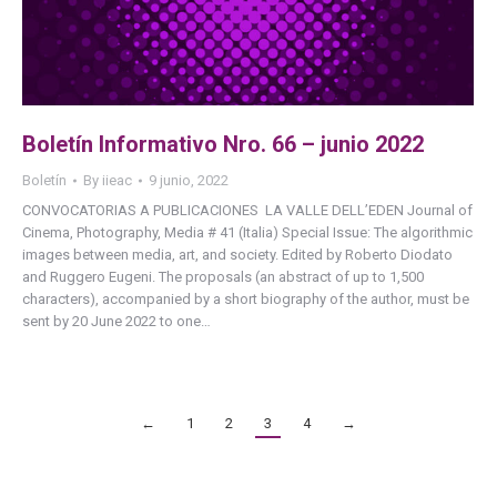
Boletín Informativo Nro. 66 – junio 2022
Boletín
By
iieac
9 junio, 2022
CONVOCATORIAS A PUBLICACIONES LA VALLE DELL’EDEN Journal of
Cinema, Photography, Media # 41 (Italia) Special Issue: The algorithmic
images between media, art, and society. Edited by Roberto Diodato
and Ruggero Eugeni. The proposals (an abstract of up to 1,500
characters), accompanied by a short biography of the author, must be
sent by 20 June 2022 to one…
←
1
2
3
4
→