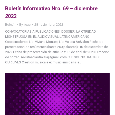
Boletín Informativo Nro. 69 – diciembre
2022
Boletín
By
iieac
28 noviembre, 2022
CONVOCATORIAS A PUBLICACIONES DOSSIER: LA OTREDAD
MONSTRUOSA EN EL AUDIOVISUAL LATINOAMERICANO
Coordinadoras: Lic. Viviana Montes, Lic. Valeria Arévalos Fecha de
presentación de resúmenes (hasta 200 palabras): 10 de diciembre de
2022 Fecha de presentación de artículos: 15 de abril de 2023 Dirección
de correo: revistaenlaotraisla@gmail.com CFP SOUNDTRACKS OF
OUR LIVES Création musicale et musiciens dans le…