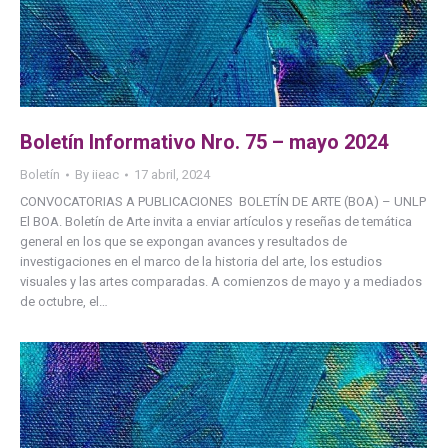
Boletín Informativo Nro. 75 – mayo 2024
Boletín
By
iieac
17 abril, 2024
CONVOCATORIAS A PUBLICACIONES BOLETÍN DE ARTE (BOA) – UNLP
El BOA. Boletín de Arte invita a enviar artículos y reseñas de temática
general en los que se expongan avances y resultados de
investigaciones en el marco de la historia del arte, los estudios
visuales y las artes comparadas. A comienzos de mayo y a mediados
de octubre, el…