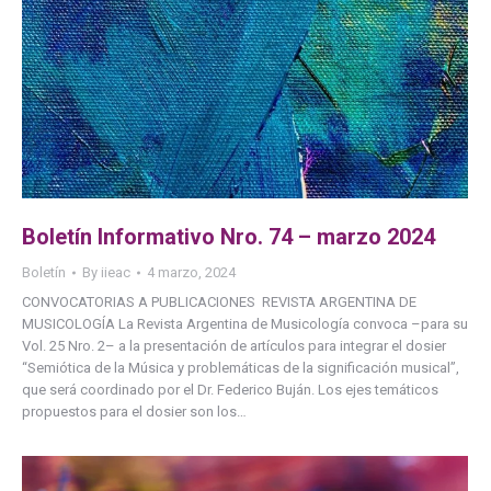
Boletín Informativo Nro. 74 – marzo 2024
Boletín
By
iieac
4 marzo, 2024
CONVOCATORIAS A PUBLICACIONES REVISTA ARGENTINA DE
MUSICOLOGÍA La Revista Argentina de Musicología convoca –para su
Vol. 25 Nro. 2– a la presentación de artículos para integrar el dosier
“Semiótica de la Música y problemáticas de la significación musical”,
que será coordinado por el Dr. Federico Buján. Los ejes temáticos
propuestos para el dosier son los…