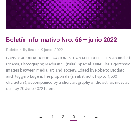
Boletín Informativo Nro. 66 – junio 2022
Boletín
By
iieac
9 junio, 2022
CONVOCATORIAS A PUBLICACIONES LA VALLE DELL’EDEN Journal of
Cinema, Photography, Media # 41 (Italia) Special Issue: The algorithmic
images between media, art, and society. Edited by Roberto Diodato
and Ruggero Eugeni. The proposals (an abstract of up to 1,500
characters), accompanied by a short biography of the author, must be
sent by 20 June 2022 to one…
←
1
2
3
4
→