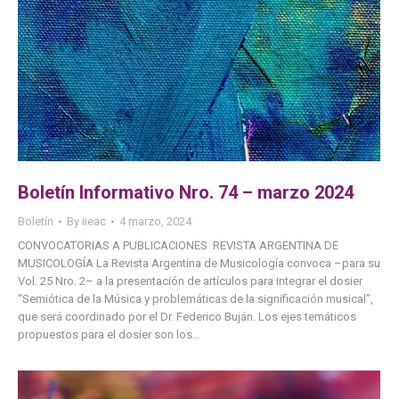
Boletín Informativo Nro. 74 – marzo 2024
Boletín
By
iieac
4 marzo, 2024
CONVOCATORIAS A PUBLICACIONES REVISTA ARGENTINA DE
MUSICOLOGÍA La Revista Argentina de Musicología convoca –para su
Vol. 25 Nro. 2– a la presentación de artículos para integrar el dosier
“Semiótica de la Música y problemáticas de la significación musical”,
que será coordinado por el Dr. Federico Buján. Los ejes temáticos
propuestos para el dosier son los…