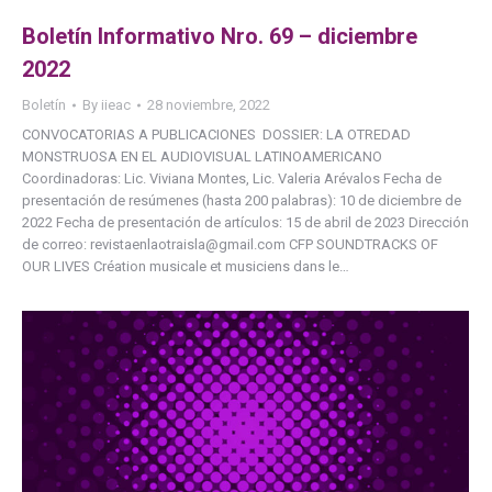
Boletín Informativo Nro. 69 – diciembre
2022
Boletín
By
iieac
28 noviembre, 2022
CONVOCATORIAS A PUBLICACIONES DOSSIER: LA OTREDAD
MONSTRUOSA EN EL AUDIOVISUAL LATINOAMERICANO
Coordinadoras: Lic. Viviana Montes, Lic. Valeria Arévalos Fecha de
presentación de resúmenes (hasta 200 palabras): 10 de diciembre de
2022 Fecha de presentación de artículos: 15 de abril de 2023 Dirección
de correo: revistaenlaotraisla@gmail.com CFP SOUNDTRACKS OF
OUR LIVES Création musicale et musiciens dans le…