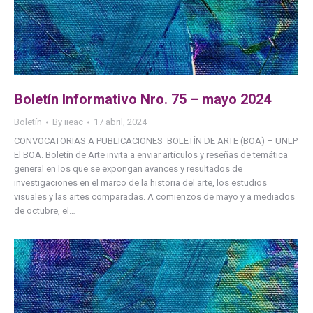
Boletín Informativo Nro. 75 – mayo 2024
Boletín
By
iieac
17 abril, 2024
CONVOCATORIAS A PUBLICACIONES BOLETÍN DE ARTE (BOA) – UNLP
El BOA. Boletín de Arte invita a enviar artículos y reseñas de temática
general en los que se expongan avances y resultados de
investigaciones en el marco de la historia del arte, los estudios
visuales y las artes comparadas. A comienzos de mayo y a mediados
de octubre, el…